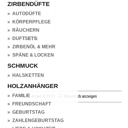
ZIRBENDÜFTE
» AUTODÜFTE
» KÖRPERPFLEGE
» RÄUCHERN
€ 39,90
» DUFTSETS
» ZIRBENÖL & MEHR
» SPÄNE & LOCKEN
SCHMUCK
» HALSKETTEN
HOLZANHÄNGER
» FAMILIE
Artikel (0,00 €)
Warenkorb anzeigen
» FREUNDSCHAFT
» GEBURTSTAG
» ZAHLENGEBURTSTAG