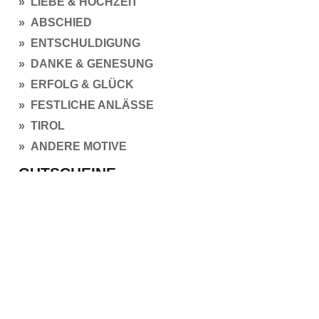
» LIEBE & HOCHZEIT
» ABSCHIED
» ENTSCHULDIGUNG
» DANKE & GENESUNG
» ERFOLG & GLÜCK
» FESTLICHE ANLÄSSE
» TIROL
» ANDERE MOTIVE
GUTSCHEINE
» ZUM SELBER AUSDRUCKEN
INFORMATIONEN
HOCHZEIT PLANEN
ÜBER UNS
» EINLADUNGEN
ZAHLUNG & VERSAND
UMTAUSCH / RÜCKGABE
» MENÜKARTEN
» DEKORATION
RECHTLICHES
» FÜR GÄSTE
UNSERE AGB