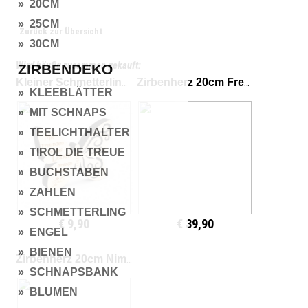
» 20CM
» 25CM
Zurück zur Übersicht
» 30CM
Wird häufig zusammen gekauft:
ZIRBENDEKO
Kleiner Schmetterling Mit Freunden
Zirbenherz 20cm Freunde braucht man nicht suchen
» KLEEBLÄTTER
» MIT SCHNAPS
» TEELICHTHALTER
» TIROL DIE TREUE
» BUCHSTABEN
» ZAHLEN
» SCHMETTERLING
€ 9,90
€ 39,90
» ENGEL
» BIENEN
Zirbenherz 20cm Nimm dir Zeit
» SCHNAPSBANK
» BLUMEN