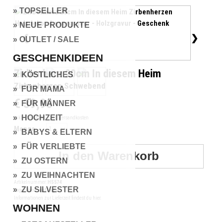
» TOPSELLER
» NEUE PRODUKTE
❮
❯
» OUTLET / SALE
GESCHENKIDEEN
Zirbenherz 20cm In diesem Heim
» KÖSTLICHES
Zirbenherzen Schwebend
» FÜR MAMA
€ 39,90
» FÜR MÄNNER
» HOCHZEIT
inkl. 20% MwSt.
zzgl. Versandkosten
Menge
» BABYS & ELTERN
» FÜR VERLIEBTE
» ZU OSTERN
» ZU WEIHNACHTEN
Artikelnummer:
HS574
» ZU SILVESTER
Lagerstand:
auf Lager
Informationen zur Lieferzeit findest du hier.
WOHNEN