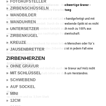
» FOTOAUFSTELLER
Massives Zirbenholz - Naturbelassen - Hochwertige Gravur -
» ZIRBENSCHÜSSELN
Regional & Nachhaltig - Saubere Verarbeitung
» WANDBILDER
Dieses Zirbenherz wird von uns mit viel Liebe handgefertigt und mit
» WANDUHREN
einer schönen Gravur veredelt. Durch die schwebende Optik ist es nicht
» UNTERSETZER
nur ein echter Blickfang, sondern besteht auch noch zu 100% aus
regionalem Zirbenholz, aus nachhaltiger Forstwirtschaft.
» ZIRBENKUGEL
» KREUZE
Ob als persönliches Geschenk für einen lieben Menschen oder für´s
eigene Heim, unser schwebendes Zirbenherz ist in jedem Fall eine
» JAUSENBRETTER
liebevolle Dekoration.
ZIRBENHERZEN
Bitte beachte dass:
» OHNE GRAVUR
Holz ein Naturprodukt ist und deshalb auch die Gravur auf Holz nicht
» MIT SCHLÜSSEL
immer gleich aussieht. Deshalb bitten wir dich um Verständnis.
» SCHWEBEND
» AUF SOCKEL
Maße:
» MINI
ca.20x20cm und ca. 3,5cm Stark
» 12CM