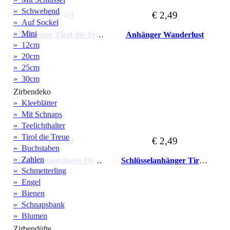
» Schwebend
€ 2,49
€ 2,49
» Auf Sockel
» Mini
Anhänger Tirol die Treue
Anhänger Wanderlust
» 12cm
» 20cm
» 25cm
» 30cm
Zirbendeko
» Kleeblätter
» Mit Schnaps
» Teelichthalter
» Tirol die Treue
€ 2,49
€ 2,49
» Buchstaben
» Zahlen
Schlüsselanhänger Dem Land Tirol die Treue
Schlüsselanhänger Tiroler Adler
» Schmetterling
» Engel
» Bienen
» Schnapsbank
» Blumen
Zirbendüfte