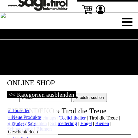
ONLINE SHOP
<< Kategorien ausblenden
ZIRBENDEKO » Tirol die Treue
» Topseller
» Neue Produkte
Kleeblätter
|
Mit Schnaps
|
Teelichthalter
|
Tirol die Treue
|
Buchstaben
|
Zahlen
|
Schmetterling
|
Engel
|
Bienen
|
» Outlet / Sale
Schnapsbank
|
Blumen
Geschenkideen