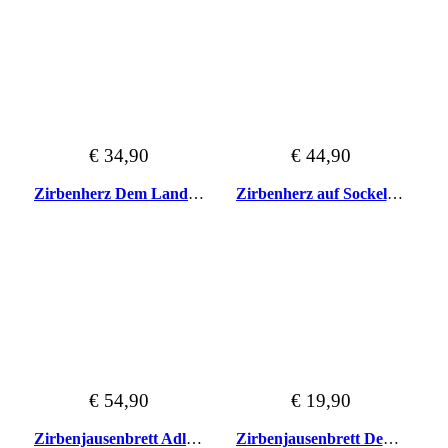
€ 34,90
€ 44,90
Zirbenherz Dem Land Tirol die Treue 30cm
Zirbenherz auf Sockel mit Edelweiss und Tirol
€ 54,90
€ 19,90
Zirbenjausenbrett Adler Tirol
Zirbenjausenbrett Dem Land Tirol