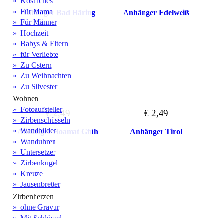
» Köstliches
» Für Mama
Anhänger Bad Häring
Anhänger Edelweiß
» Für Männer
» Hochzeit
» Babys & Eltern
» für Verliebte
» Zu Ostern
» Zu Weihnachten
» Zu Silvester
Wohnen
» Fotoaufsteller
€ 2,49
€ 2,49
» Zirbenschüsseln
» Wandbilder
Anhänger Hoamat Gfüh
Anhänger Tirol
» Wanduhren
» Untersetzer
» Zirbenkugel
» Kreuze
» Jausenbretter
Zirbenherzen
» ohne Gravur
» Mit Schlüssel