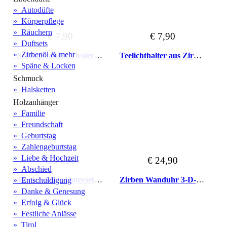
» Autodüfte
» Körperpflege
» Räuchern
€ 7,90
€ 7,90
» Duftsets
» Zirbenöl & mehr
Schnapstablett Tiroler Adler
Teelichthalter aus Zirbenholz
» Späne & Locken
Schmuck
» Halsketten
Holzanhänger
» Familie
» Freundschaft
» Geburtstag
» Zahlengeburtstag
» Liebe & Hochzeit
€ 34,90
€ 24,90
» Abschied
Tiroler Adler Untersetzer 6er Set
Zirben Wanduhr 3-D-Optik mit Schriftzug
» Entschuldigung
» Danke & Genesung
» Erfolg & Glück
» Festliche Anlässe
» Tirol