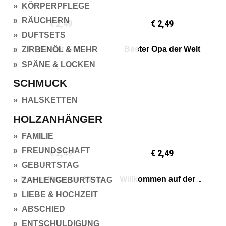
» KÖRPERPFLEGE
» RÄUCHERN
€ 2,49
€ 2,49
» DUFTSETS
Bester Göd
Bester Opa der Welt
» ZIRBENÖL & MEHR
» SPÄNE & LOCKEN
SCHMUCK
» HALSKETTEN
HOLZANHÄNGER
» FAMILIE
» FREUNDSCHAFT
€ 2,49
€ 2,49
» GEBURTSTAG
Bester Papa der Welt
Willkommen auf der Welt
» ZAHLENGEBURTSTAG
» LIEBE & HOCHZEIT
» ABSCHIED
» ENTSCHULDIGUNG