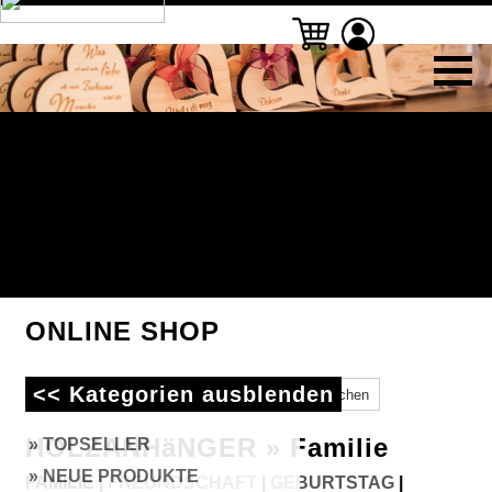
ONLINE SHOP
<< Kategorien ausblenden
HOLZANHäNGER » Familie
» TOPSELLER
» NEUE PRODUKTE
FAMILIE
|
FREUNDSCHAFT
|
GEBURTSTAG
|