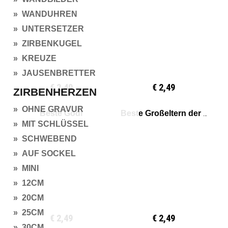
» WANDUHREN
» UNTERSETZER
» ZIRBENKUGEL
» KREUZE
» JAUSENBRETTER
€ 2,49
€ 2,49
ZIRBENHERZEN
» OHNE GRAVUR
Beste Godi
Beste Großeltern der Welt
» MIT SCHLÜSSEL
» SCHWEBEND
» AUF SOCKEL
» MINI
» 12CM
» 20CM
» 25CM
€ 2,49
€ 2,49
» 30CM