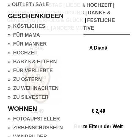
» OUTLET / SALE
ZAHLENGEBURTSTAG
|
LIEBE & HOCHZEIT
|
ABSCHIED
|
ENTSCHULDIGUNG
|
DANKE &
GESCHENKIDEEN
GENESUNG
|
ERFOLG & GLÜCK
|
FESTLICHE
» KÖSTLICHES
ANLÄSSE
|
TIROL
|
ANDERE MOTIVE
» FÜR MAMA
» FÜR MÄNNER
A Bua
A Dianä
» HOCHZEIT
» BABYS & ELTERN
» FÜR VERLIEBTE
» ZU OSTERN
» ZU WEIHNACHTEN
» ZU SILVESTER
WOHNEN
€ 2,49
€ 2,49
» FOTOAUFSTELLER
Alles Liebe zum Baby
Beste Eltern der Welt
» ZIRBENSCHÜSSELN
» WANDBILDER