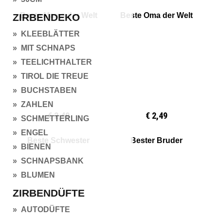
Beste Mama der Welt
Beste Oma der Welt
ZIRBENDEKO
» KLEEBLÄTTER
» MIT SCHNAPS
» TEELICHTHALTER
» TIROL DIE TREUE
» BUCHSTABEN
» ZAHLEN
€ 2,49
€ 2,49
» SCHMETTERLING
» ENGEL
Beste Schwester
Bester Bruder
» BIENEN
» SCHNAPSBANK
» BLUMEN
ZIRBENDÜFTE
» AUTODÜFTE