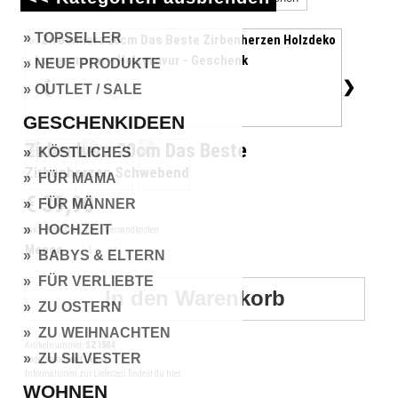
» TOPSELLER
» NEUE PRODUKTE
❮
❯
» OUTLET / SALE
GESCHENKIDEEN
Zirbenherz 20cm Das Beste
» KÖSTLICHES
Zirbenherzen Schwebend
» FÜR MAMA
€ 39,90
» FÜR MÄNNER
» HOCHZEIT
inkl. 20% MwSt.
zzgl. Versandkosten
Menge
» BABYS & ELTERN
» FÜR VERLIEBTE
» ZU OSTERN
» ZU WEIHNACHTEN
Artikelnummer:
SZ1584
» ZU SILVESTER
Lagerstand:
auf Lager
Informationen zur Lieferzeit findest du hier.
WOHNEN