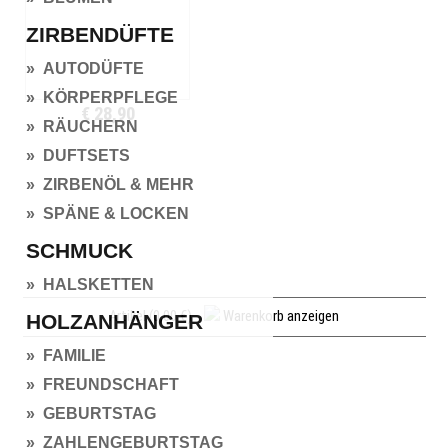
ZIRBENDÜFTE
» AUTODÜFTE
» KÖRPERPFLEGE
€ 28,90
» RÄUCHERN
» DUFTSETS
» ZIRBENÖL & MEHR
» SPÄNE & LOCKEN
SCHMUCK
» HALSKETTEN
Artikel (0,00 €)
Warenkorb anzeigen
HOLZANHÄNGER
» FAMILIE
» FREUNDSCHAFT
» GEBURTSTAG
» ZAHLENGEBURTSTAG