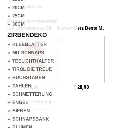
Zurück zur Übersicht
» 20CM
» 25CM
Wird häufig zusammen gekauft:
» 30CM
Teelichthalter aus Zirbenholz rund Muttertag
Duftset Herz Beste Mama der Welt
ZIRBENDEKO
» KLEEBLÄTTER
» MIT SCHNAPS
» TEELICHTHALTER
» TIROL DIE TREUE
» BUCHSTABEN
» ZAHLEN
€ 14,90
€ 28,90
» SCHMETTERLING
Duftset Herz Hinter jedem glücklichen Kind
» ENGEL
» BIENEN
» SCHNAPSBANK
» BLUMEN