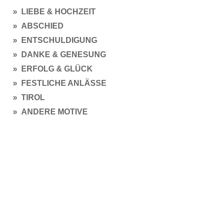
» LIEBE & HOCHZEIT
» ABSCHIED
» ENTSCHULDIGUNG
» DANKE & GENESUNG
» ERFOLG & GLÜCK
» FESTLICHE ANLÄSSE
» TIROL
» ANDERE MOTIVE
GUTSCHEINE
» ZUM SELBER AUSDRUCKEN
INFORMATIONEN
ÜBER UNS
HOCHZEIT PLANEN
ZAHLUNG & VERSAND
» EINLADUNGEN
UMTAUSCH / RÜCKGABE
» MENÜKARTEN
RECHTLICHES
» DEKORATION
UNSERE AGB