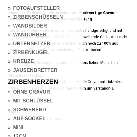
» FOTOAUFSTELLER
Massives Zirbenholz - Naturbelassen - Hochwertige Gravur -
» ZIRBENSCHÜSSELN
Regional & Nachhaltig - Saubere Verarbeitung
» WANDBILDER
Dieses Zirbenherz wird von uns mit viel Liebe handgefertigt und mit
» WANDUHREN
einer schönen Gravur veredelt. Durch die schwebende Optik ist es nicht
» UNTERSETZER
nur ein echter Blickfang, sondern besteht auch noch zu 100% aus
regionalem Zirbenholz, aus nachhaltiger Forstwirtschaft.
» ZIRBENKUGEL
» KREUZE
Ein persönliches Geschenk für einen besonders lieben Menschen.
» JAUSENBRETTER
Bitte beachte dass:
ZIRBENHERZEN
Holz ein Naturprodukt ist und deshalb auch die Gravur auf Holz nicht
immer gleich aussieht. Deshalb bitten wir dich um Verständnis.
» OHNE GRAVUR
» MIT SCHLÜSSEL
» SCHWEBEND
Maße:
» AUF SOCKEL
ca.20x20cm und ca. 3,5cm Stark
» MINI
» 12CM