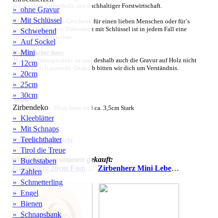
regionalem Zirbenholz, aus nachhaltiger Forstwirtschaft.
» ohne Gravur
» Mit Schlüssel
Ob als persönliches Geschenk für einen lieben Menschen oder für´s
eigene Heim, unser Zirbenherz mit Schlüssel ist in jedem Fall eine
» Schwebend
liebevolle Dekoration.
» Auf Sockel
» Mini
Bitte beachte dass:
Holz ein Naturprodukt ist und deshalb auch die Gravur auf Holz nicht
» 12cm
immer gleich aussieht. Deshalb bitten wir dich um Verständnis.
» 20cm
» 25cm
» 30cm
Maße:
Zirbendeko
ca.20cm hoch, 30cm breit und ca. 3,5cm Stark
» Kleeblätter
» Mit Schnaps
» Teelichthalter
Zurück zur Übersicht
» Tirol die Treue
Wird häufig zusammen gekauft:
» Buchstaben
Zirbenherz 20cm Familie ist alles
Zirbenherz Mini Lebe Liebe Lache
» Zahlen
» Schmetterling
» Engel
» Bienen
» Schnapsbank