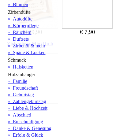
» Blumen
Zirbendüfte
» Autodüfte
» Körperpflege
€ 39,90
€ 7,90
» Räuchern
» Duftsets
Zirbenherz Mini Du bist wundervoll
» Zirbenöl & mehr
» Späne & Locken
Schmuck
» Halsketten
Holzanhänger
» Familie
» Freundschaft
» Geburtstag
» Zahlengeburtstag
€ 7,90
» Liebe & Hochzeit
» Abschied
» Entschuldigung
» Danke & Genesung
» Erfolg & Glück