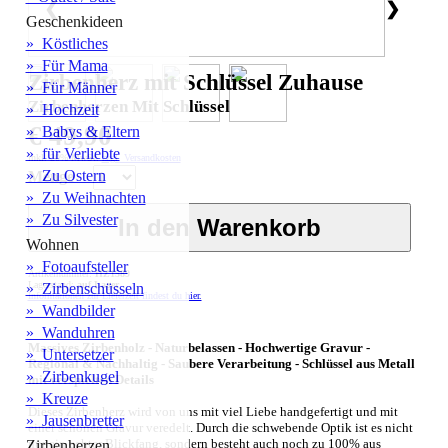
❮
❯
Geschenkideen
» Köstliches
» Für Mama
Zirbenherz mit Schlüssel Zuhause
» Für Männer
Zirbenherzen Mit Schlüssel
» Hochzeit
€ 49,90
» Babys & Eltern
» für Verliebte
inkl. 20% MwSt.
zzgl. Versandkosten
» Zu Ostern
Menge
» Zu Weihnachten
» Zu Silvester
Wohnen
» Fotoaufsteller
Artikelnummer:
HZ1589
Lagerstand:
auf Lager
» Zirbenschüsseln
Informationen zur Lieferzeit findest du hier.
» Wandbilder
» Wanduhren
Massives Zirbenholz - Naturbelassen - Hochwertige Gravur -
» Untersetzer
Regional & Nachhaltig - Saubere Verarbeitung - Schlüssel aus Metall
» Zirbenkugel
mit verspielten Details
» Kreuze
Dieses Zirbenherz wird von uns mit viel Liebe handgefertigt und mit
» Jausenbretter
einer schönen Gravur veredelt. Durch die schwebende Optik ist es nicht
nur ein echter Blickfang, sondern besteht auch noch zu 100% aus
Zirbenherzen