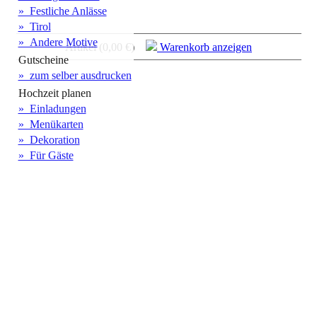
» Festliche Anlässe
» Tirol
» Andere Motive
Artikel (0,00 €)
Warenkorb anzeigen
Gutscheine
» zum selber ausdrucken
Hochzeit planen
» Einladungen
» Menükarten
» Dekoration
» Für Gäste
INFORMATIONEN
ÜBER UNS
ZAHLUNG & VERSAND
UMTAUSCH / RÜCKGABE
RECHTLICHES