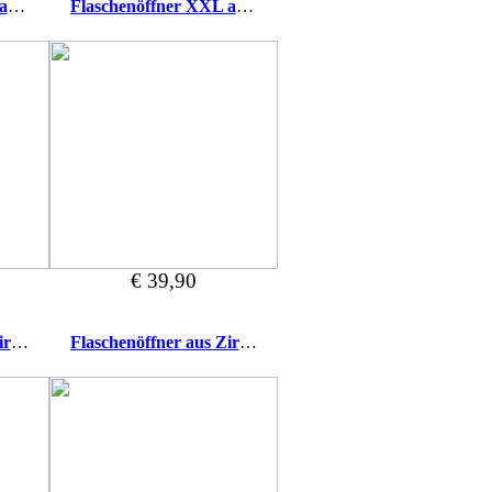
Flaschenöffner XXL aus Zirbe Prost!
Flaschenöffner XXL aus Zirbe Trink!
€ 39,90
Flaschenöffner aus Zirbe Bester Papa
Flaschenöffner aus Zirbe Männer Werkzeug