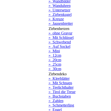
» Wandbilder
» Wanduhren
» Untersetzer
» Zirbenkugel
» Kreuze
» Jausenbretter
Zirbenherzen
» ohne Gravur
» Mit Schlüssel
» Schwebend
» Auf Sockel
» Mini
» 12cm
» 20cm
» 25cm
» 30cm
Zirbendeko
» Kleeblätter
» Mit Schnaps
» Teelichthalter
» Tirol die Treue
» Buchstaben
» Zahlen
» Schmetterling
» Engel