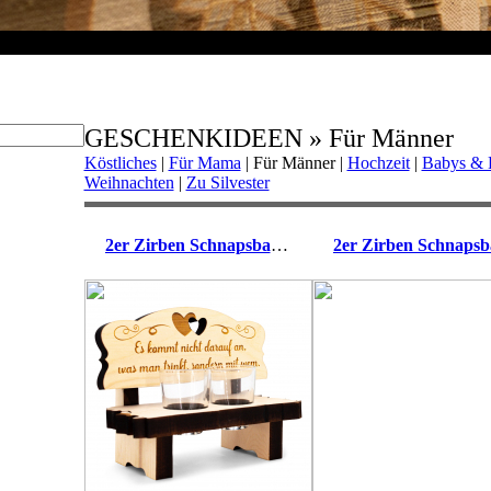
GESCHENKIDEEN » Für Männer
Köstliches
|
Für Mama
|
Für Männer
|
Hochzeit
|
Babys & E
Weihnachten
|
Zu Silvester
2er Zirben Schnapsbank Es kommt nicht darauf an...