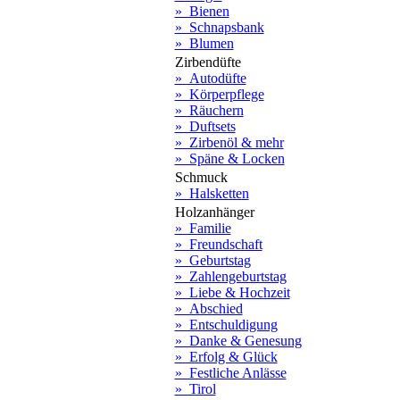
» Bienen
» Schnapsbank
» Blumen
Zirbendüfte
» Autodüfte
» Körperpflege
» Räuchern
» Duftsets
» Zirbenöl & mehr
» Späne & Locken
Schmuck
» Halsketten
Holzanhänger
» Familie
» Freundschaft
» Geburtstag
» Zahlengeburtstag
» Liebe & Hochzeit
» Abschied
» Entschuldigung
» Danke & Genesung
» Erfolg & Glück
» Festliche Anlässe
» Tirol