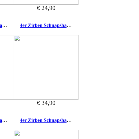
€ 24,90
2er Zirben Schnapsbank mit Namensgravur
4er Zirben Schnapsbank Mein Herz ist rein
€ 34,90
4er Zirben Schnapsbank Guten Freunden
4er Zirben Schnapsbank mit Namensgravur