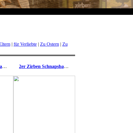
ltern
|
für Verliebte
|
Zu Ostern
|
Zu
2er Zirben Schnapsbank Guten Freunden
2er Zirben Schnapsbank Mein Herz ist rein