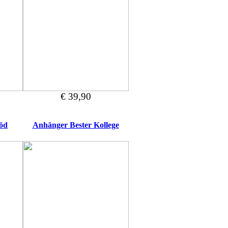
€ 39,90
öd
Anhänger Bester Kollege