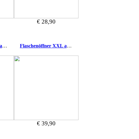
€ 28,90
Flaschenöffner XXL aus Zirbe Freunde
Flaschenöffner XXL aus Zirbe Natur
€ 39,90