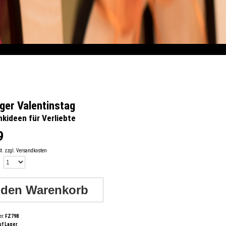
ger Valentinstag
kideen für Verliebte
9
St.
zzgl. Versandkosten
er:
FZ798
uf Lager