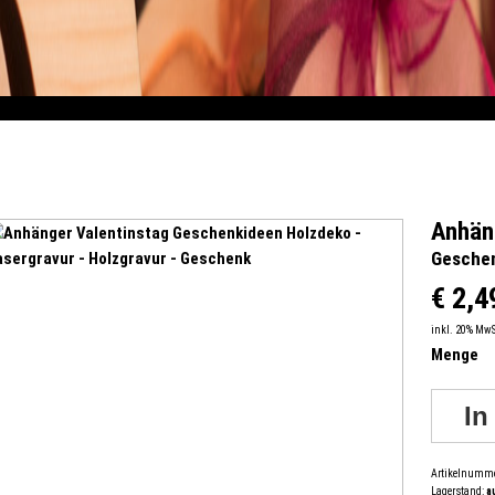
Anhän
Geschen
€ 2,4
inkl. 20% Mw
Menge
Artikelnumm
Lagerstand:
a